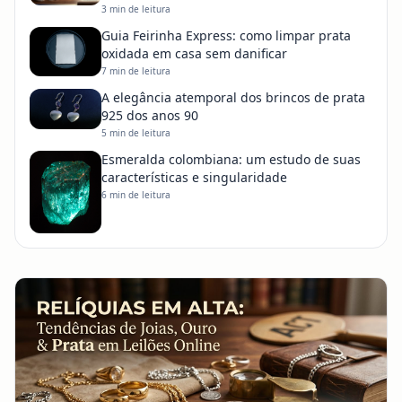
Online
3
min de leitura
Guia Feirinha Express: como limpar prata
oxidada em casa sem danificar
7
min de leitura
A elegância atemporal dos brincos de prata
925 dos anos 90
5
min de leitura
Esmeralda colombiana: um estudo de suas
características e singularidade
6
min de leitura