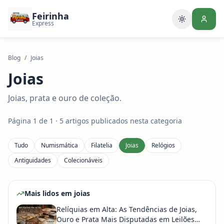
Feirinha
Alternar te
Express
Blog
/
Joias
Joias
Joias, prata e ouro de coleção.
Página
1
de
1
·
5
artigos publicados nesta categoria
Tudo
Numismática
Filatelia
Joias
Relógios
Antiguidades
Colecionáveis
Mais lidos em
joias
Relíquias em Alta: As Tendências de Joias,
Ouro e Prata Mais Disputadas em Leilões