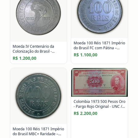
Moeda 100 Réis 1871 Império
Moeda IV Centenário da
do Brasil FC com Pátina –
Colonização do Brasil -
Mestres do Mercado
R$ 1.100,00
Vicentina - FC com Brilho de
R$ 1.200,00
Cunho – Mestres do Mercado
Colombia 1973 500 Pesos Oro
- Pargo Rojo Original - UNC /
Flor de Estampa
R$ 2.200,00
Moeda 100 Réis 1871 Império
do Brasil MBC+ Raridade –