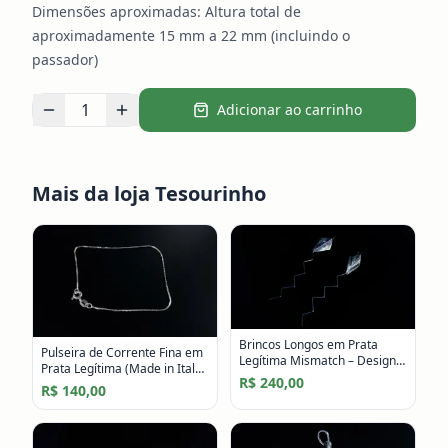
Dimensões aproximadas: Altura total de
aproximadamente 15 mm a 22 mm (incluindo o
passador)
1
Adicionar ao carrinho
Mais da loja
Tesourinho
Brincos Longos em Prata
Pulseira de Corrente Fina em
Legítima Mismatch – Design
Prata Legítima (Made in Italy)
Geométrico e Autoral
R$ 240,00
– Minimalista e Elegante
R$ 140,00