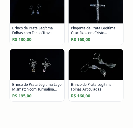
Brinco de Prata Legítima
Pingente de Prata Legítima
Folhas com Fecho Trava
Crucifixo com Cristo
Crucificado
R$ 130,00
R$ 160,00
Brinco de Prata Legítima Laço
Brinco de Prata Legítima
Mismatch com Turmalina
Folhas Articuladas
Rosa e Citrino
R$ 195,00
R$ 160,00