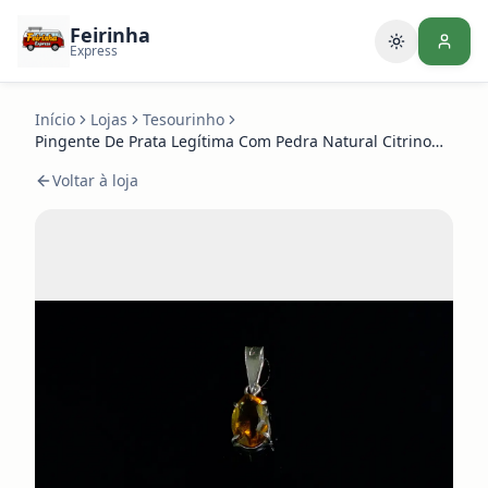
Feirinha
Alternar te
Express
Início
Lojas
Tesourinho
Pingente De Prata Legítima Com Pedra Natural Citrino
Gota
Voltar à loja