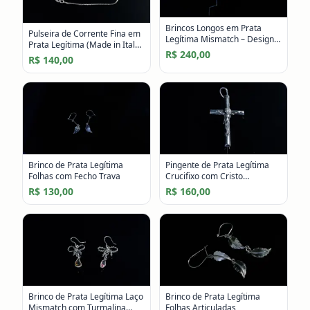
Brincos Longos em Prata
Pulseira de Corrente Fina em
Legítima Mismatch – Design
Prata Legítima (Made in Italy)
Geométrico e Autoral
R$ 240,00
– Minimalista e Elegante
R$ 140,00
Brinco de Prata Legítima
Pingente de Prata Legítima
Folhas com Fecho Trava
Crucifixo com Cristo
Crucificado
R$ 130,00
R$ 160,00
Brinco de Prata Legítima Laço
Brinco de Prata Legítima
Mismatch com Turmalina
Folhas Articuladas