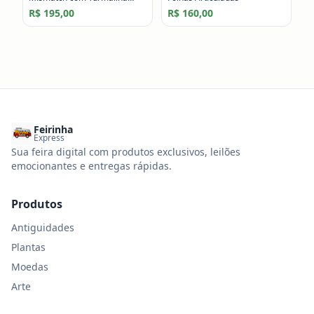
Rosa e Citrino
R$ 195,00
R$ 160,00
Feirinha
Express
Sua feira digital com produtos exclusivos, leilões
emocionantes e entregas rápidas.
Produtos
Antiguidades
Plantas
Moedas
Arte